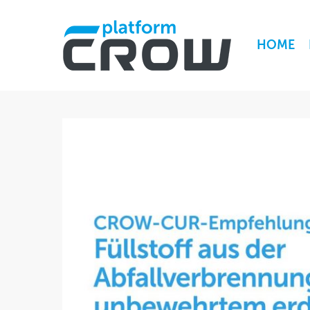
HOME
Hit enter to search or ESC to close